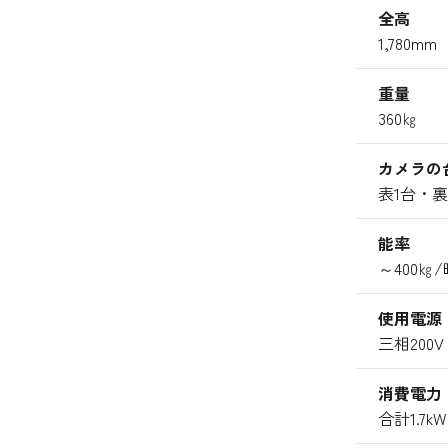
全高
1,780mm
重量
360㎏
カメラの
表1台・
能率
～400㎏
使用電源
三相200V
消費電力
合計1.7kW