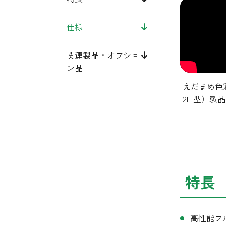
仕様
関連製品・オプショ
ン品
えだまめ色彩選
2L 型）製
特長
高性能フ