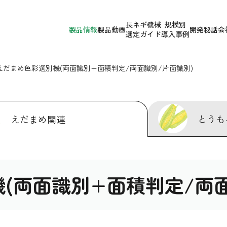
長ネギ機械
規模別
製品情報
製品動画
開発秘話
会
選定ガイド
導入事例
えだまめ色彩選別機(両面識別+面積判定/両面識別/片面識別)
とうも
えだまめ関連
(両面識別+面積判定/両面