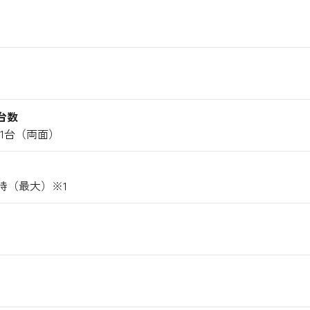
台数
裏1台（両面）
/時（最大）※1