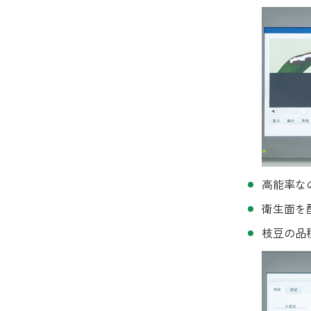
高能率な
衛生面を
枝豆の品