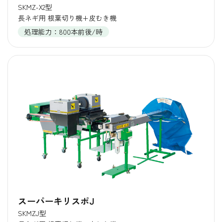
SKMZ-X2型
長ネギ用 根葉切り機+皮むき機
処理能力：800本前後/時
スーパーキリスポJ
SKMZJ型