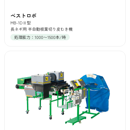
ベストロボ
MB-1DⅡ型
長ネギ用 半自動根葉切り皮むき機
処理能力：1000〜1500本/時