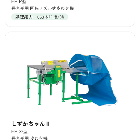
MP-R型
長ネギ用 回転ノズル式皮むき機
処理能力：650本前後/時
しずかちゃんⅡ
MP-X2型
長ネギ用 皮むき機