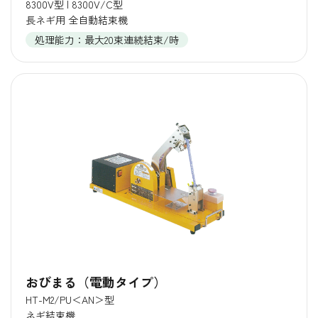
8300V型 | 8300V/C型
長ネギ用 全自動結束機
処理能力：最大20束連続結束/時
おびまる（電動タイプ）
HT-M2/PU＜AN＞型
ネギ結束機