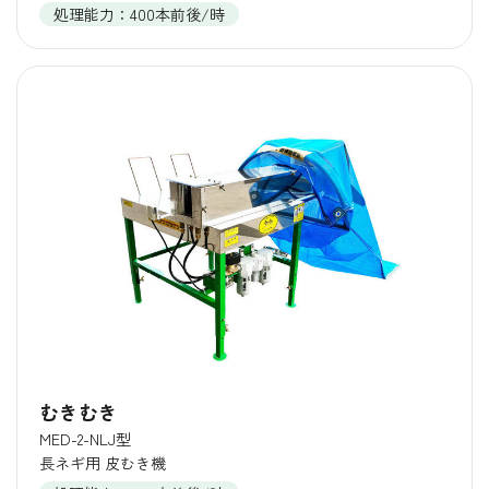
処理能力：400本前後/時
むきむき
MED-2-NLJ型
長ネギ用 皮むき機