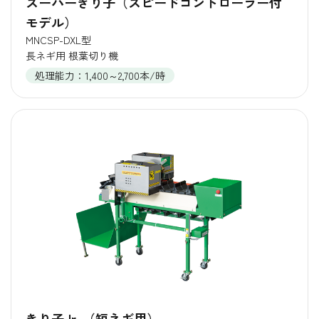
スーパーきり子（スピードコントローラー付
モデル）
MNCSP-DXL型
長ネギ用 根葉切り機
処理能力：1,400～2,700本/時
きり子Jr. （短ネギ用）