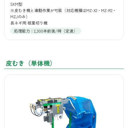
SKM型
※皮むき機と連動作業が可能（対応機種はMZ-X2・MZ-R2・
MZJのみ）
長ネギ用 根葉切り機
処理能力：2,300本前後/時（定速）
皮むき（単体機）