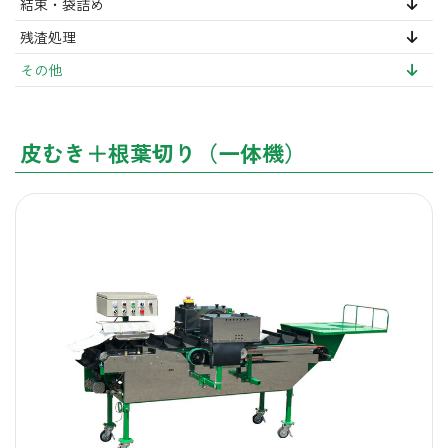
結束・袋詰め
残渣処理
その他
皮むき＋根葉切り（一体機）