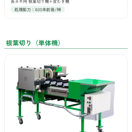
長ネギ用 根葉切り機+皮むき機
処理能力：800本前後/時
根葉切り（単体機）