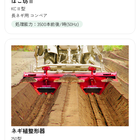
はこ坊Ⅱ
KCⅡ型
長ネギ用 コンベア
処理能力：3500本前後/時(50Hz)
ネギ植整形器
250型