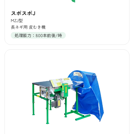
スポスポJ
MZJ型
長ネギ用 皮むき機
処理能力：800本前後/時